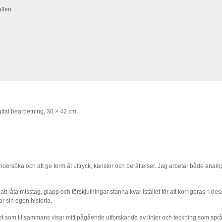
tal bearbetning, 30 × 42 cm
tt undersöka och att ge form åt uttryck, känslor och berättelser. Jag arbetar både analo
 att låta misstag, glapp och förskjutningar stanna kvar istället för att korrigeras. I 
ar sin egen historia.
året som tillsammans visar mitt pågående utforskande av linjer och teckning som språ