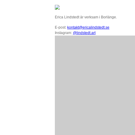
Erica Lindstedt är verksam i Borlänge.
E-post:
kontakt@ericalindstedt.se
Instagram:
@lindstedt.art