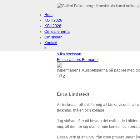
Hem
KG II 2026
KG I 2026
Om gallerierna
Om skolan
Kontakt
≡
< Ika Axelsson
Emma Ullbors Burman >
Impermanens, Kulspetspenna på papper med digi
1/3
>
Erica Lindstedt
Att teckna är ett sätt för mig att tänka visuellt, a
teckning, måleri och kollage.
Jag strävar efter att bevara det oväntade i bilden,
mig, att den rör sig utanför min kontroll och berätt
Dessa verk är ett urval från olika projekt under 