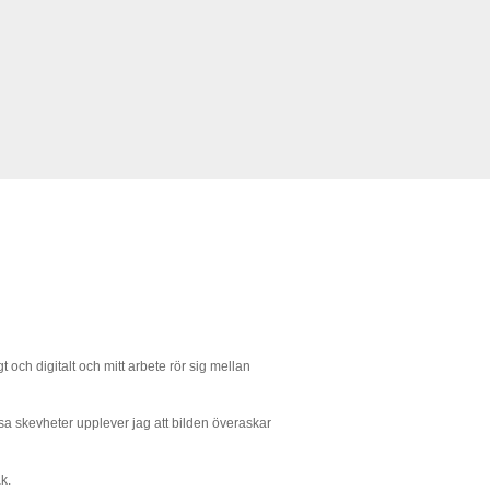
gt och digitalt och mitt arbete rör sig mellan
dessa skevheter upplever jag att bilden överaskar
k.