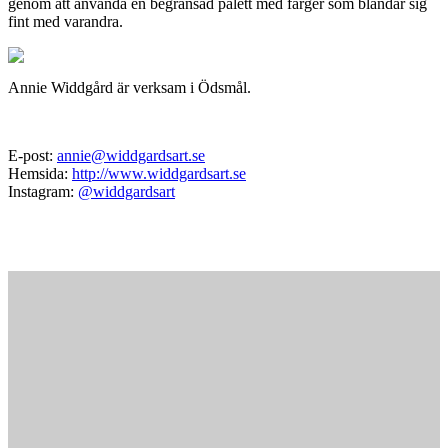
genom att använda en begränsad palett med färger som blandar sig
fint med varandra.
Annie Widdgård är verksam i Ödsmål.
E-post:
annie@widdgardsart.se
Hemsida:
http://www.widdgardsart.se
Instagram:
@widdgardsart