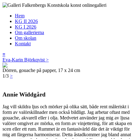
Hem
KG II 2026
KG I 2026
Om gallerierna
Om skolan
Kontakt
≡
Eva-Karin Björkqvist >
Dörren, gouache på papper, 17 x 24 cm
1/3
>
Annie Widdgård
Jag vill skildra ljus och mörker på olika sätt, både rent måleriskt i
form av valörskillnader men också bildligt. Jag arbetar oftast med
gouache, akvarell eller i olja. Medvetet använder jag mig av ljusa
valörer omgivet av mörka, en form av vinjettering, för att skapa en
scen eller ett rum. Rummet är en fantasivärld där det är viktigt för
mig att färgerna harmoniserar. Detta åstadkommer jag bland annat